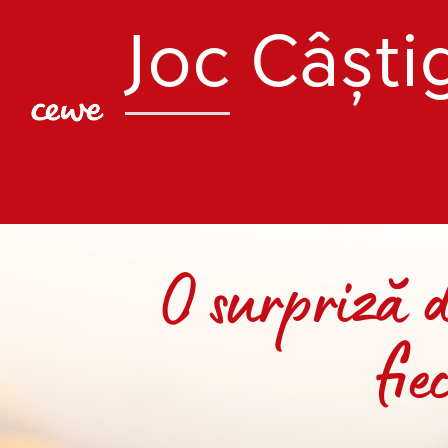
Joc
Câști
O surpriză 
fie