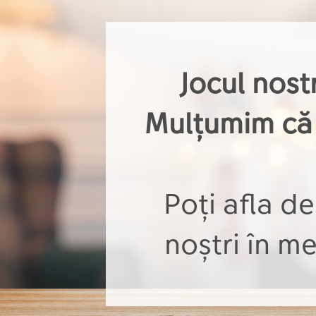
Jocul nost
Mulțumim că t
Poți afla d
noștri în me